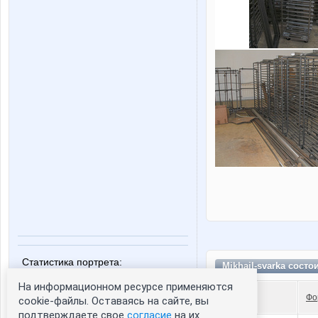
Статистика портрета:
Mikhail-svarka состо
сейчас просматривают портрет - 0
На информационном ресурсе применяются
зарегистрированные пользователи
Фо
cookie-файлы. Оставаясь на сайте, вы
посетившие портрет за 7 дней - 0
подтверждаете свое
согласие
на их