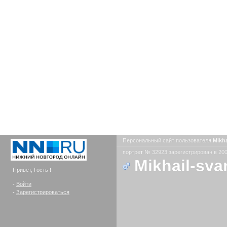
Персональный сайт пользователя
Mikha
портрет № 32923 зарегистрирован в 200
Mikhail-sva
Привет, Гость !
-
Войти
-
Зарегистрироваться