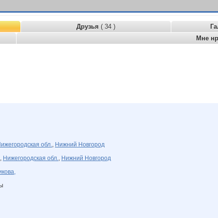
Друзья
( 34 )
Га
Мне н
ижегородская обл.
,
Нижний Новгород
,
Нижегородская обл.
,
Нижний Новгород
кова,
ны