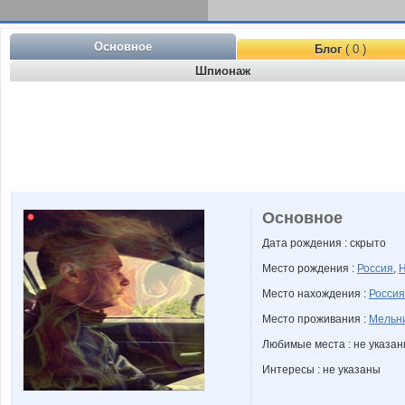
Основное
Блог
( 0 )
Шпионаж
Основное
Дата рождения : скрыто
Место рождения :
Россия
,
Н
Место нахождения :
Россия
Место проживания :
Мельни
Любимые места : не указа
Интересы : не указаны