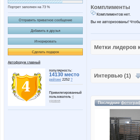
Комплименты
Портрет заполнен на 73 %
Комплиментов нет.
Отправить приватное сообщение
Вы не авторизованы! Чтоб
Добавить в друзья
Игнорировать
Метки лидеров
Сделать подарок
Автофорум главный
популярность:
14130 место
Интервью (1)
рейтинг
2252
?
Привилегированный
пользователь
4
уровня
Последние
фотогра