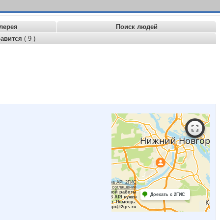
лерея
Поиск людей
равится
( 9 )
Работает на API 2ГИС
Лицензионное соглашение
Для корректной работы
Доехать с 2ГИС
Raster JS API нужен
ключ. Помощь:
api@2gis.ru