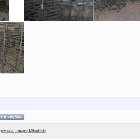
ит в
клубах
рум владельцев Mitsubishi