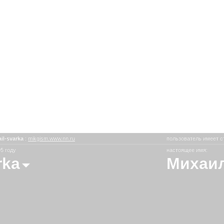
il-svarka
:
mikgism.www.nn.ru
пользователь имеет с
5 году
настоящее имя:
rka
Михаи